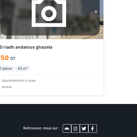
0
0 riadh andalous ghazela
750
DT
1
pièce
45
m²
Appartements à louer
Ariana
Retrouvez-nous sur :