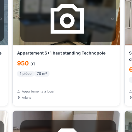
0
0
e
Appartement S+1 haut standing Technopole
S
d
950
DT
1
pièce
78
m²
Appartements à louer
Ariana