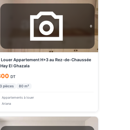
0
 Louer Appartement H+3 au Rez-de-Chaussée
 Hay El Ghazala
800
DT
3
pièces
80
m²
Appartements à louer
Ariana