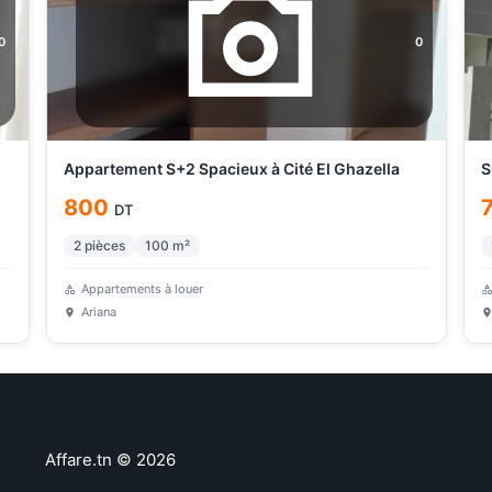
0
0
Appartement S+2 Spacieux à Cité El Ghazella
S
800
DT
2
pièces
100
m²
Appartements à louer
Ariana
Affare.tn
©
2026