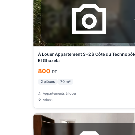
À Louer Appartement S+2 à Côté du Technopôl
El Ghazela
800
DT
2
pièces
70
m²
Appartements à louer
Ariana