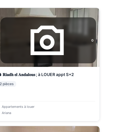
0
 𝐑𝐢𝐚𝐝𝐡 𝐞𝐥 𝐀𝐧𝐝𝐚𝐥𝐨𝐮𝐬 ; à LOUER appt S+2
2
pièces
Appartements à louer
Ariana