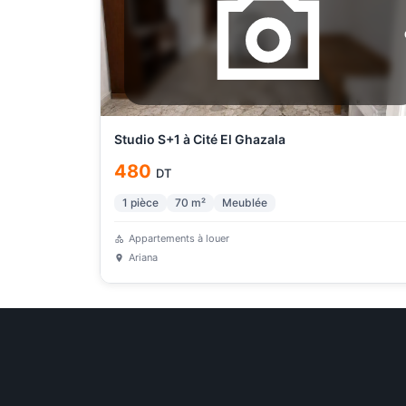
Studio S+1 à Cité El Ghazala
480
DT
1
pièce
70
m²
Meublée
Appartements à louer
Ariana