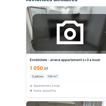
Ennkhilete - ariana appartement s+3 a louer
1 050
DT
3
pièces
140
m²
Appartements à louer
Ariana
, aujourd’hui