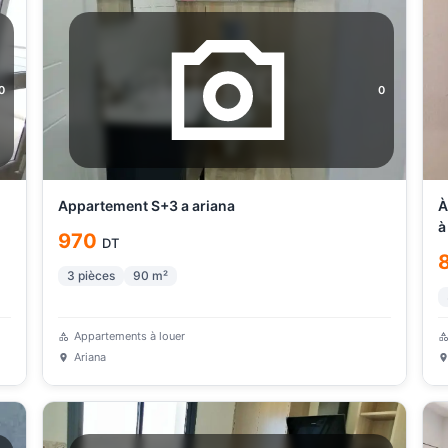
0
0
Appartement S+3 a ariana
À
à
970
DT
3
pièces
90
m²
Appartements à louer
Ariana