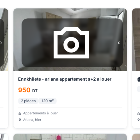
0
0
Ennkhilete - ariana appartement s+2 a louer
🏠
950
DT
2
pièces
120
m²
Appartements à louer
Ariana
, hier