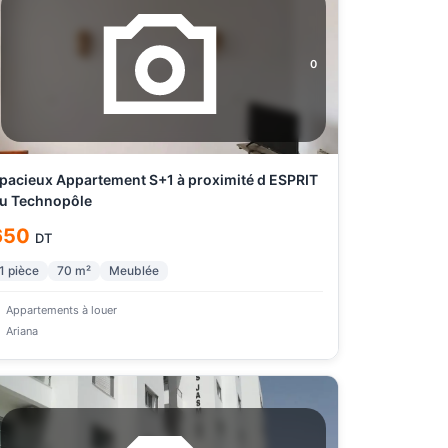
0
pacieux Appartement S+1 à proximité d ESPRIT
u Technopôle
650
DT
1
pièce
70
m²
Meublée
Appartements à louer
Ariana