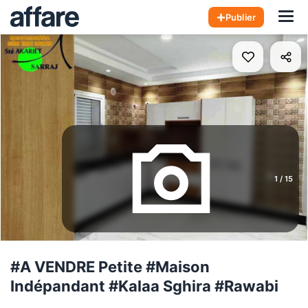
Hom
Publier
1
/
15
#A VENDRE Petite #Maison
Indépandant #Kalaa Sghira #Rawabi