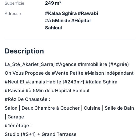
249
m²
Superficie
#Kalaa Sghira #Rawabi
Adresse
#à 5Min de #Hôpital
Sahloul
Description
La_Sté_Akariet_Sarraj #Agence #Immobilière (#Agrée) 
On Vous Propose de #Vente Petite #Maison Indépandant 
#Neuf Et #Jamais Habité [#249m²] #Kalaa Sghira 
#Rawabi #à 5Min de #Hôpital Sahloul
#Réz De Chaussée : 
Salon | Deux Chambre à Coucher | Cuisine | Salle de Bain 
| Garage 
#1ér étage :
Studio (#S+1) + Grand Terrasse 