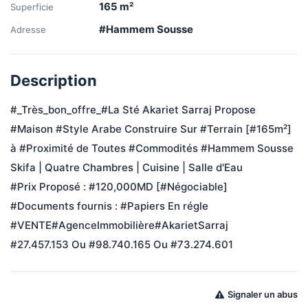
165
m²
Superficie
#Hammem Sousse
Adresse
Description
#_Très_bon_offre_#La Sté Akariet Sarraj Propose 
#Maison #Style Arabe Construire Sur #Terrain [#165m²] 
à #Proximité de Toutes #Commodités #Hammem Sousse 
Skifa | Quatre Chambres | Cuisine | Salle d'Eau 
#Prix Proposé : #120,000MD [#Négociable]
#Documents fournis : #Papiers En régle 
#VENTE#AgenceImmobilière#AkarietSarraj
#27.457.153 Ou #98.740.165 Ou #73.274.601
Signaler un abus