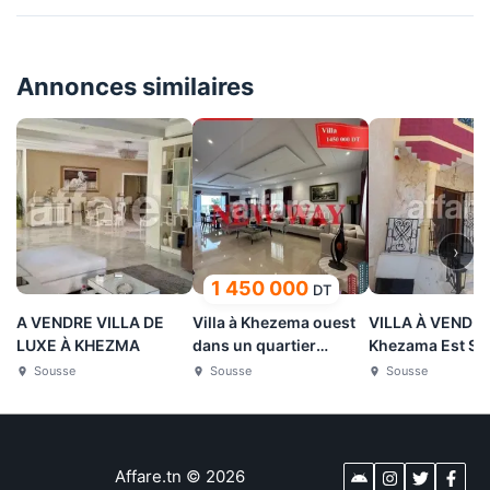
Annonces similaires
›
1 450 000
DT
A VENDRE VILLA DE
Villa à Khezema ouest
VILLA À VENDR
LUXE À KHEZMA
dans un quartier
Khezama Est So
résidentiel
Sousse
Sousse
Sousse
Affare.tn
©
2026