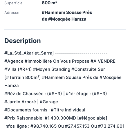
800
m²
Superficie
#Hammem Sousse Prés
Adresse
de #Mosquée Hamza
Description
#La_Sté_Akariet_Sarraj -------------------------- 
#Agence #Immobilière On Vous Propose #A VENDRE 
#Villa (#R+1) #Moyen Standing #Construite Sur 
[#Terrain 800m²] #Hammem Sousse Prés de #Mosquée 
Hamza 
#Réz de Chaussée : (#S+3) | #1ér étage : (#S+3)
#Jardin Arboré | #Garage 
#Documents fournis : #Titre Individeul 
#Prix Raisonnable: #1.400.000MD [#Négociable]
Infos_ligne : #98.740.165 Ou #27.457.153 Ou #73.274.601