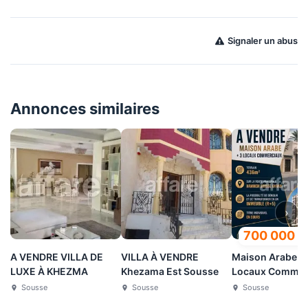
Signaler un abus
Annonces similaires
›
700 000
D
A VENDRE VILLA DE
VILLA À VENDRE
Maison Arabe +
LUXE À KHEZMA
Khezama Est Sousse
Locaux Commer
Hammem Souss
Sousse
Sousse
Sousse