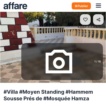
Hom
Publier
1
/
15
#Villa #Moyen Standing #Hammem
Sousse Prés de #Mosquée Hamza