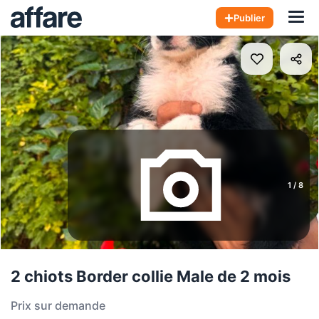
Hom
Publier
1
/
8
2 chiots Border collie Male de 2 mois
Prix sur demande