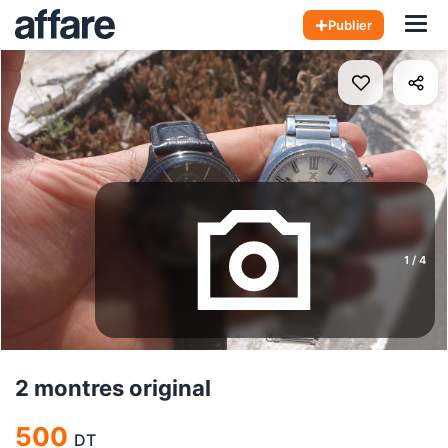
Hom
Publier
1
/
4
2 montres original
500
DT