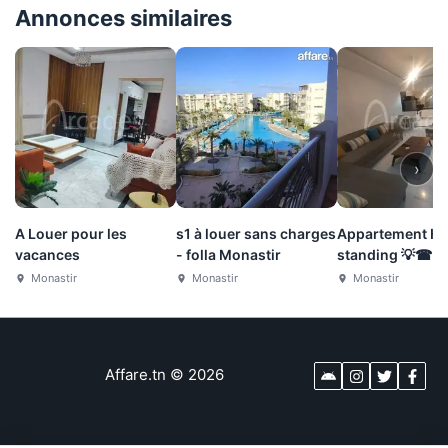
Annonces similaires
›
A Louer pour les
s1 à louer sans charges
Appartement Ha
vacances
- folla Monastir
standing 💡☎
Monastir
Monastir
Monastir
Affare.tn
©
2026