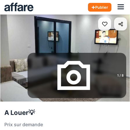
Hom
Publier
1
/
8
A Louer💡
Prix sur demande