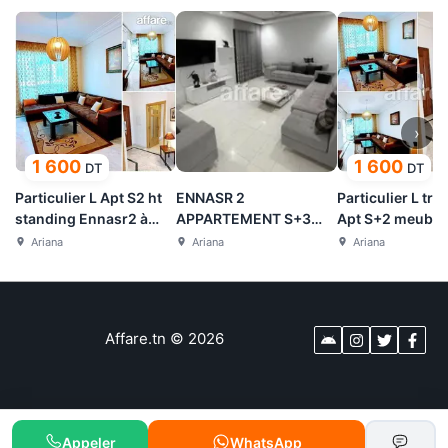
›
1 600
1 600
DT
DT
Particulier L Apt S2 ht
ENNASR 2
Particulier L trè
standing Ennasr2 à
APPARTEMENT S+3
Apt S+2 meublé
l'année
MEUBLE A LOUER
Ennasr2 pour é
Ariana
Ariana
Ariana
Affare.tn
©
2026
Appeler
WhatsApp