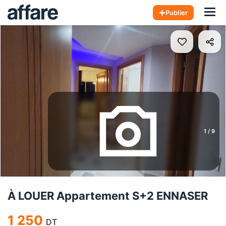
Hom
Publier
1
/
9
À LOUER Appartement S+2 ENNASER
1 250
DT