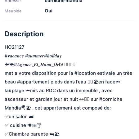
corniche mahdia
Adresse
Oui
Meublée
Description
HO21127
#𝒗𝒂𝒄𝒂𝒏𝒄𝒆 #𝒔𝒖𝒎𝒎𝒆𝒓#𝒉𝒐𝒍𝒊𝒅𝒂𝒚
📯📯#𝑨𝒈𝒆𝒏𝒄𝒆_𝑬𝒍_𝑯𝒂𝒏𝒂_𝑶𝒓b𝒊 🏃‍♂️🏃‍♂️
met a votre disposition pour la #location estivale un très 
beau #appartement pieds dans l’eau 🤸‍♀️🏖️en face🦈 
la#plage 🦈mis au RDC dans un immeuble , avec 
ascenseur et gardien jour et nuit 👀👮‍♀️ sur #corniche 
Mahdia🪂🏖️ . cet appartement est composé de:
✅un salon 🛋️
✅ cuisine 🍽️🍱🍸
✅Chambre parente 🛌🏖️