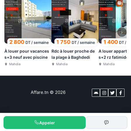
›
2 800
1 750
1 400
DT
/
semaine
DT
/
semaine
DT
/
s
À louer pour vacances
Rdc à louer proche de
A louer apparte
s+3 neuf avec piscine
la plage à Baghdedi
s+2 rz fatimide 
mer mahdia
Mahdia
Mahdia
Mahdia
Affare.tn
©
2026
Appeler