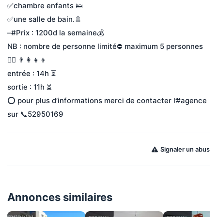
✅chambre enfants 🛌
✅une salle de bain.🚿
–#Prix : 1200d la semaine💰
NB : nombre de personne limité⛔ maximum 5 personnes 
👮‍♀️ 👨‍👩‍👧‍👦
entrée : 14h ⏳
sortie : 11h ⏳
⭕️ pour plus d’informations merci de contacter l’#agence 
sur 📞52950169
Signaler un abus
Annonces similaires