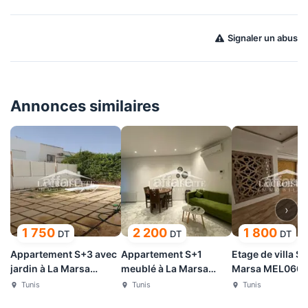
Signaler un abus
Annonces similaires
›
1 750
2 200
1 800
DT
DT
DT
Appartement S+3 avec
Appartement S+1
Etage de villa S+
jardin à La Marsa
meublé à La Marsa
Marsa MEL060
MAL2335
MAL2000
Tunis
Tunis
Tunis