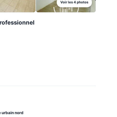
Voir les
4
photos
rofessionnel
e urbain nord