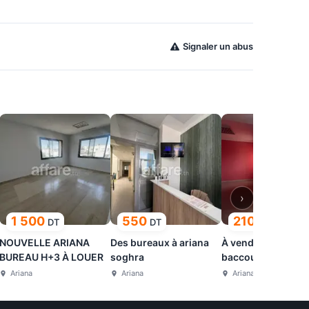
Signaler un abus
›
1 500
550
210 000
DT
DT
DT
NOUVELLE ARIANA
Des bureaux à ariana
À vendre à ariana 
BUREAU H+3 À LOUER
soghra
baccouche
Ariana
Ariana
Ariana