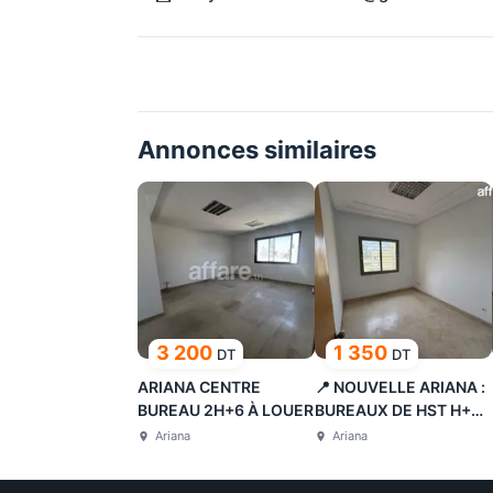
Annonces similaires
3 200
1 350
DT
DT
ARIANA CENTRE
📍 NOUVELLE ARIANA :
BUREAU 2H+6 À LOUER
BUREAUX DE HST H+3
À LOUE
Ariana
Ariana