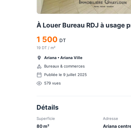
À Louer Bureau RDJ à usage p
1 500
DT
19 DT / m²
Ariana
•
Ariana Ville
Bureaux & commerces
Publiée le 9 juillet 2025
579
vues
Détails
Superficie
Adresse
80
m²
Ariana centr