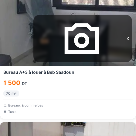
0
Bureau A+3 à louer à Beb Saadoun
1 500
DT
70
m²
Bureaux & commerces
Tunis