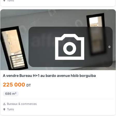
Tunis
0
A vendre Bureau H+1 au bardo avenue hbib borguiba
225 000
DT
686
m²
Bureaux & commerces
Tunis