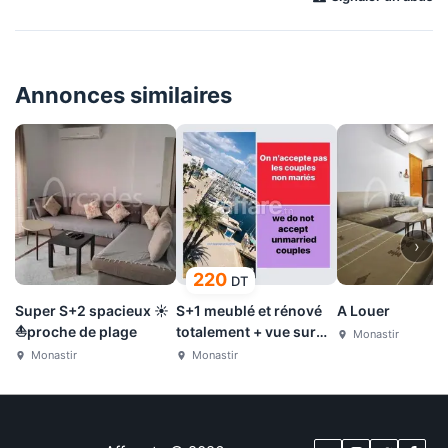
Annonces similaires
›
220
DT
Super S+2 spacieux ☀
S+1 meublé et rénové
A Louer
⛵proche de plage
totalement + vue sur
Monastir
port nautique
Monastir
Monastir