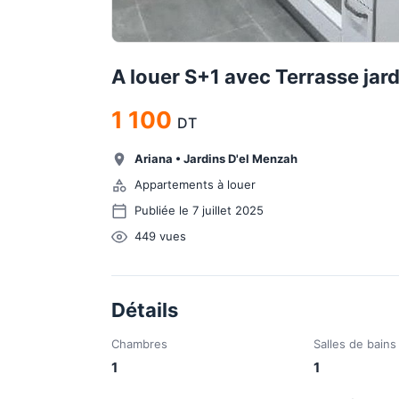
A louer S+1 avec Terrasse jar
1 100
DT
Ariana
•
Jardins D'el Menzah
Appartements à louer
Publiée le 7 juillet 2025
449
vues
Détails
Chambres
Salles de bains
1
1