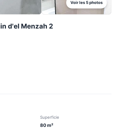
Voir les
5
photos
din d'el Menzah 2
Superficie
80
m²