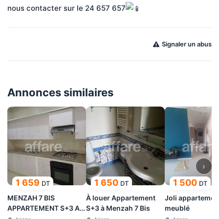
nous contacter sur le 24 657 657
Signaler un abus
Annonces similaires
›
1 659
1 650
1 500
DT
DT
DT
MENZAH 7 BIS
À louer Appartement
Joli appartemen
APPARTEMENT S+3 A
S+3 à Menzah 7 Bis
meublé
LOUER