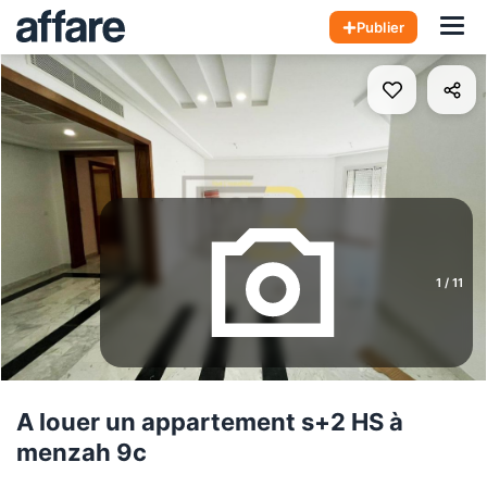
Hom
Publier
1
/
11
A louer un appartement s+2 HS à
menzah 9c