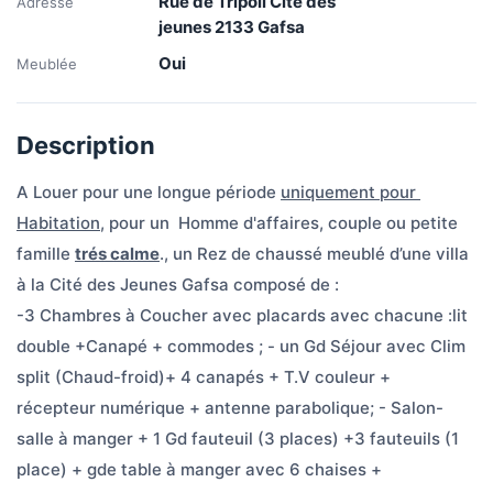
Rue de Tripoli Cité des
Adresse
jeunes 2133 Gafsa
Oui
Meublée
Description
A Louer pour une longue période 
uniquement pour 
Habitation
, pour un  Homme d'affaires, couple ou petite 
famille 
trés calme
., un Rez de chaussé meublé d’une villa 
à la Cité des Jeunes Gafsa composé de : 
-3 Chambres à Coucher avec placards avec chacune :lit 
double +Canapé + commodes ; - un Gd Séjour avec Clim 
split (Chaud-froid)+ 4 canapés + T.V couleur + 
récepteur numérique + antenne parabolique; - Salon-
salle à manger + 1 Gd fauteuil (3 places) +3 fauteuils (1 
place) + gde table à manger avec 6 chaises + 