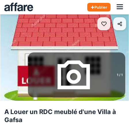
Hom
Publier
1
/
1
A Louer un RDC meublé d'une Villa à
Gafsa