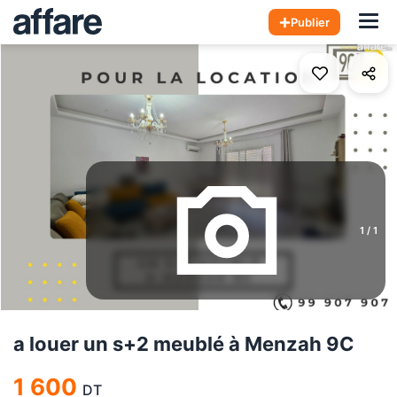
Hom
Publier
1
/
1
a louer un s+2 meublé à Menzah 9C
1 600
DT