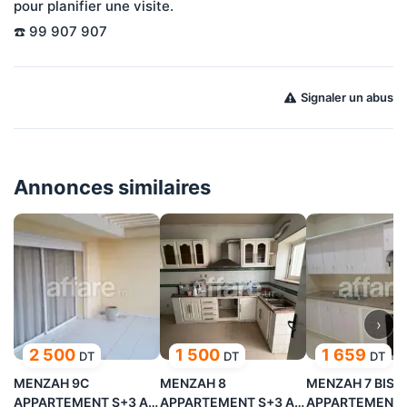
pour planifier une visite.
☎️ 99 907 907
Signaler un abus
Annonces similaires
›
2 500
1 500
1 659
DT
DT
DT
MENZAH 9C
MENZAH 8
MENZAH 7 BIS
APPARTEMENT S+3 A
APPARTEMENT S+3 A
APPARTEMENT 