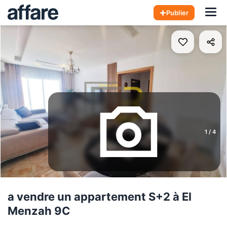
Hom
Publier
1
/
4
a vendre un appartement S+2 à El
Menzah 9C