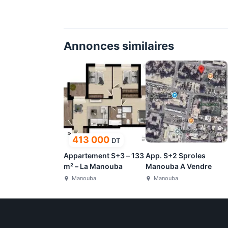
Annonces similaires
413 000
DT
Appartement S+3 – 133
App. S+2 Sproles
m² – La Manouba
Manouba A Vendre
Manouba
Manouba