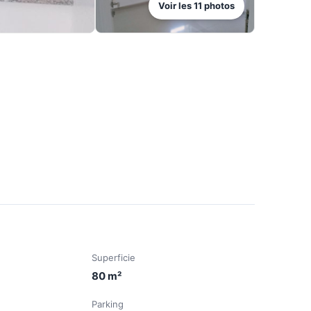
Voir les
11
photos
Superficie
80
m²
Parking