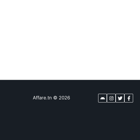
Affare.tn
©
2026