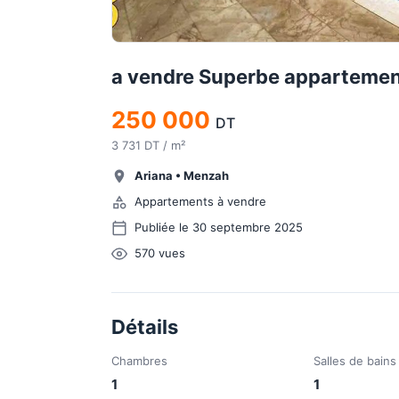
a vendre Superbe appartemen
250 000
DT
3 731 DT / m²
Ariana
•
Menzah
Appartements à vendre
Publiée le 30 septembre 2025
570
vues
Détails
Chambres
Salles de bains
1
1