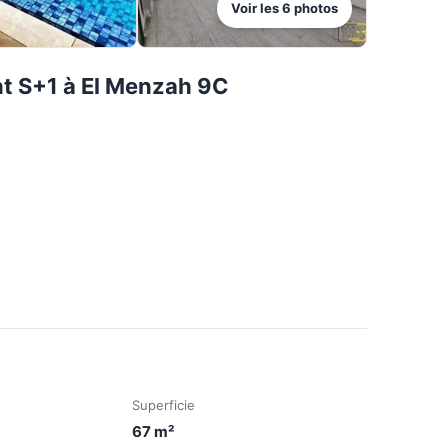
Voir les
6
photos
t S+1 à El Menzah 9C
Superficie
67
m²