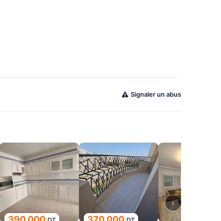
Signaler un abus
›
390 000
370 000
DT
DT