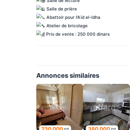
 Salle de lecture
 Salle de prière
 Abattoir pour l’Aïd el-Idha
 Atelier de bricolage
 Prix de vente : 250 000 dinars
Annonces similaires
230 000
380 000
DT
DT