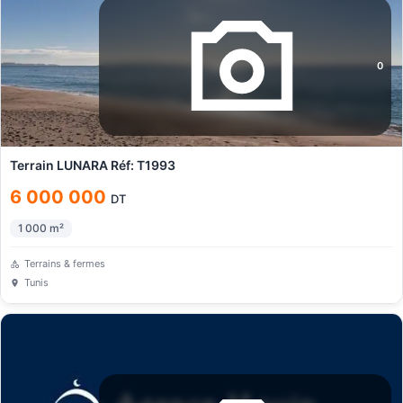
0
Terrain LUNARA Réf: T1993
6 000 000
DT
1 000
m²
Terrains & fermes
Tunis