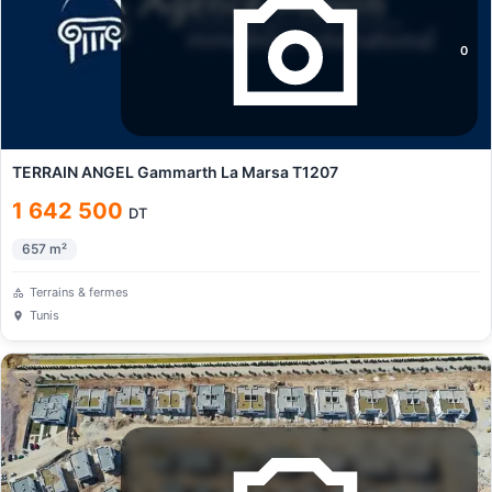
0
TERRAIN ANGEL Gammarth La Marsa T1207
1 642 500
DT
657
m²
Terrains & fermes
Tunis