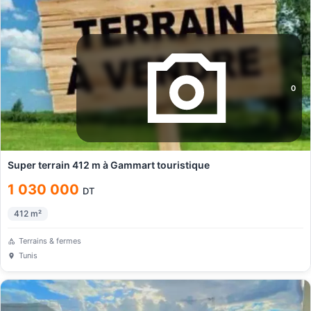
0
Super terrain 412 m à Gammart touristique
1 030 000
DT
412
m²
Terrains & fermes
Tunis