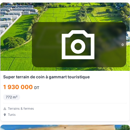
0
Super terrain de coin à gammart touristique
1 930 000
DT
772
m²
Terrains & fermes
Tunis