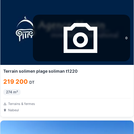
0
Terrain solimen plage soliman t1220
219 200
DT
274
m²
Terrains & fermes
Nabeul