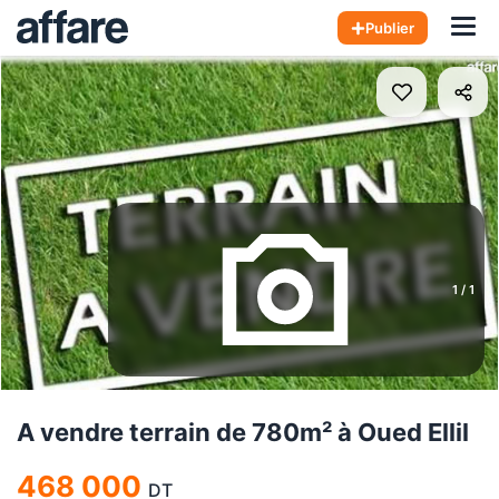
Hom
Publier
1
/
1
A vendre terrain de 780m² à Oued Ellil
468 000
DT