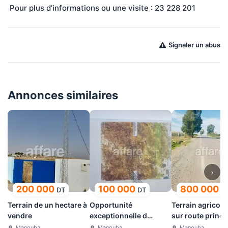
 Pour plus d’informations ou une visite : 23 228 201
Signaler un abus
Annonces similaires
›
200 000
100 000
800 000 
DT
DT
Terrain de un hectare à
Opportunité
Terrain agricole
vendre
exceptionnelle d
sur route princi
investissement
GP5
Manouba
Manouba
Manouba