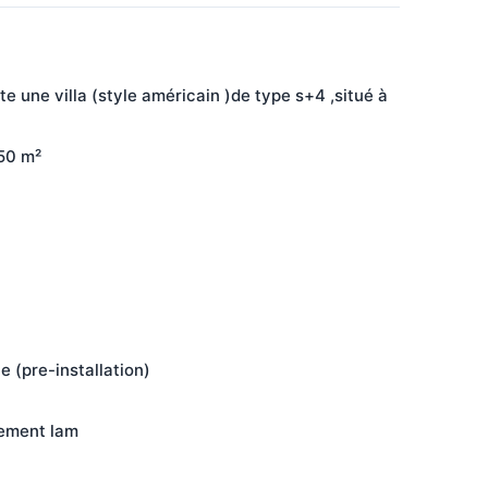
une villa (style américain )de type s+4 ,situé à 
250 m²
 (pre-installation)
vement lam