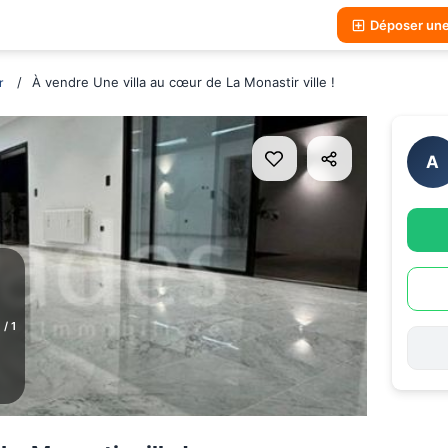
Déposer un
À vendre Une villa au cœur de La Monastir ville !
r
A
1
/
1