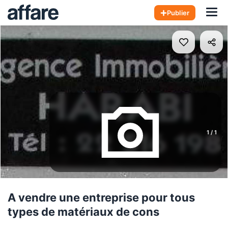
Hom
Publier
1
/
1
A vendre une entreprise pour tous
types de matériaux de cons