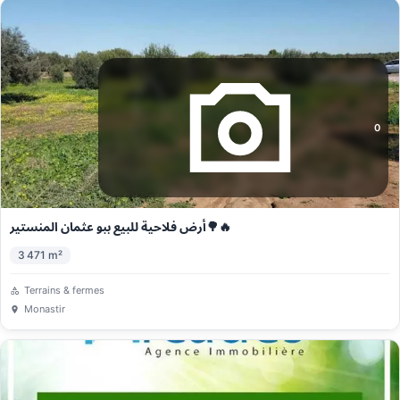
0
أرض فلاحية للبيع ببو عثمان المنستير🌳🔥
3 471
m²
Terrains & fermes
Monastir