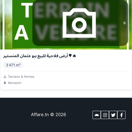
0
أرض فلاحية للبيع ببو عثمان المنستير🌳🔥
3 471
m²
Terrains & fermes
Monastir
Affare.tn
©
2026