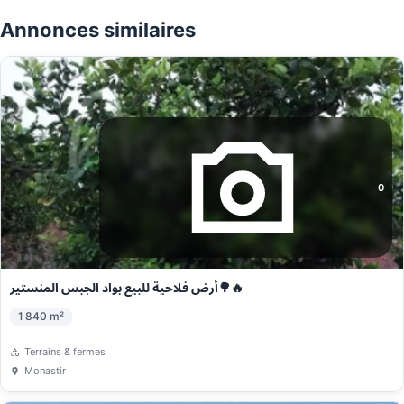
Annonces similaires
0
أرض فلاحية للبيع بواد الجبس المنستير🌳🔥
1 840
m²
Terrains & fermes
Monastir