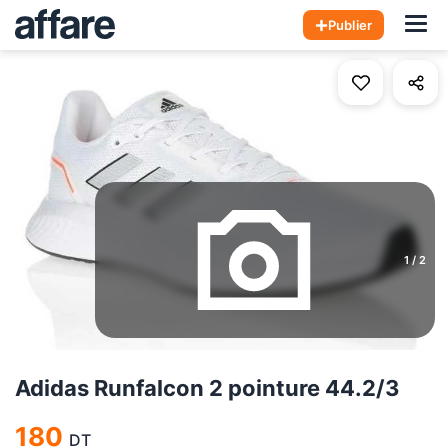
Hom
Publier
1
/
2
Adidas Runfalcon 2 pointure 44.2/3
180
DT