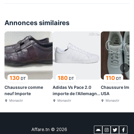
Annonces similaires
›
130
180
110
DT
DT
DT
Chaussure comme
Adidas Vs Pace 2.0
Chaussure Impo
neuf Importe
importe de l'Allemagne
USA
pointure 44⅔
Monastir
Monastir
Monastir
Affare.tn
©
2026