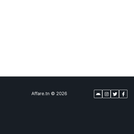
Affare.tn
©
2026