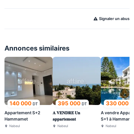
Signaler un abus
Annonces similaires
›
140 000
395 000
330 000
DT
DT
D
Appartement S+2
𝐀 𝐕𝐄𝐍𝐃𝐑𝐄 𝐔𝐧
A vendre Appar
Hammamet
𝐚𝐩𝐩𝐚𝐫𝐭𝐞𝐦𝐞𝐧𝐭
S+1 à Hammame
Nabeul
Nabeul
Nabeul