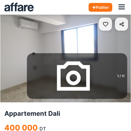
Hom
Publier
1
/
11
Appartement Dali
400 000
DT