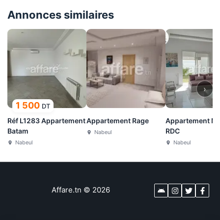
Annonces similaires
›
1 500
DT
Réf L1283 Appartement
Appartement Rage
Appartement Mi
Batam
RDC
Nabeul
Nabeul
Nabeul
Affare.tn
©
2026