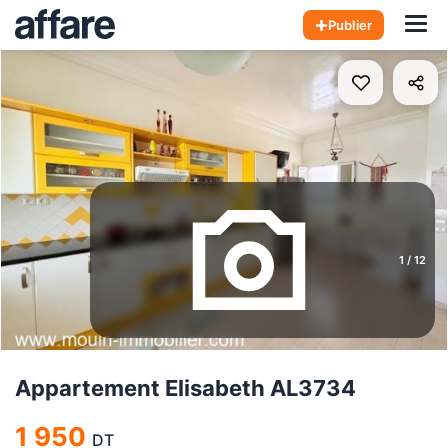
Hom
Publier
1
/
12
Appartement Elisabeth AL3734
1 950
DT