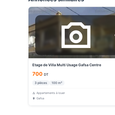
Etage de Villa Multi Usage Gafsa Centre
700
DT
3
pièces
100
m²
Appartements à louer
Gafsa