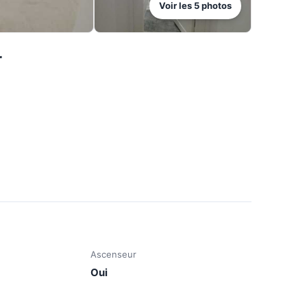
Voir les
5
photos
r
Ascenseur
Oui