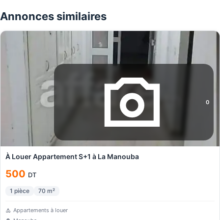
Annonces similaires
0
À Louer Appartement S+1 à La Manouba
500
DT
1
pièce
70
m²
Appartements à louer