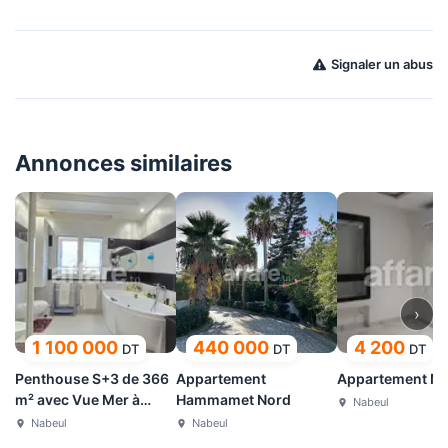
Signaler un abus
Annonces similaires
›
1 100 000
440 000
4 200
DT
DT
DT
Penthouse S+3 de 366
Appartement
Appartement N
m² avec Vue Mer à
Hammamet Nord
Nabeul
Mrezga
Nabeul
Nabeul