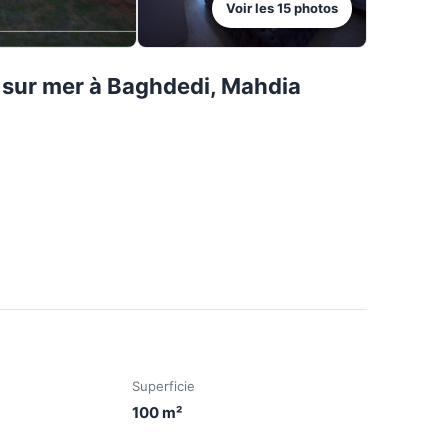
Voir les
15
photos
 sur mer à Baghdedi, Mahdia
Superficie
100
m²