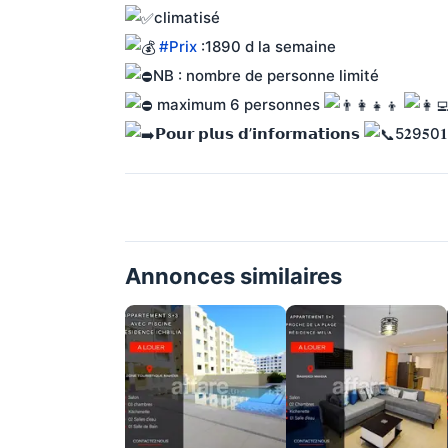
climatisé
#Prix
 :1890 d la semaine
NB : nombre de personne limité
 maximum 6 personnes 
𝗣𝗼𝘂𝗿 𝗽𝗹𝘂𝘀 𝗱’𝗶𝗻𝗳𝗼𝗿𝗺𝗮𝘁𝗶𝗼𝗻𝘀 
5𝟐9𝟓0𝟏
Annonces similaires