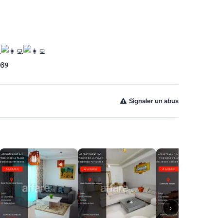
6𝟗
Signaler un abus
›