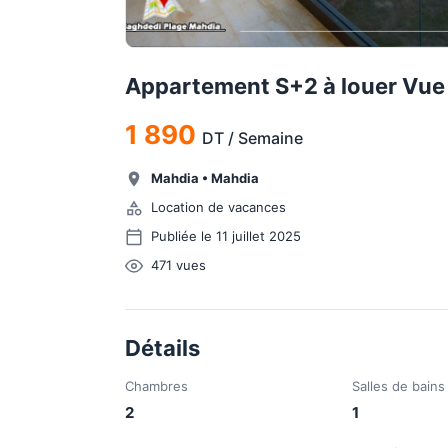
Appartement S+2 à louer Vue
1 890
DT
/
Semaine
Mahdia
•
Mahdia
Location de vacances
Publiée le 11 juillet 2025
471
vues
Détails
Chambres
Salles de bains
2
1