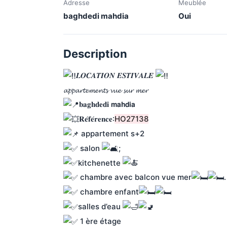
Adresse
Meublée
baghdedi mahdia
Oui
Description
𝑳𝑶𝑪𝑨𝑻𝑰𝑶𝑵 𝑬𝑺𝑻𝑰𝑽𝑨𝑳𝑬 
𝓪𝓹𝓹𝓪𝓻𝓽𝓮𝓶𝓮𝓷𝓽𝓼 𝓿𝓾𝓮 𝓼𝓾𝓻 𝓶𝓮𝓻
𝐛𝐚𝐠𝐡𝐝𝐞𝐝𝐢 𝗺𝗮𝗵𝗱𝗶𝗮
𝐑𝐞́𝐟𝐞́𝐫𝐞𝐧𝐜𝐞:
HO27138
 appartement s+2
 salon 
;
kitchenette 
 chambre avec balcon vue mer
.
 chambre enfant
salles d’eau 
 1 ère étage