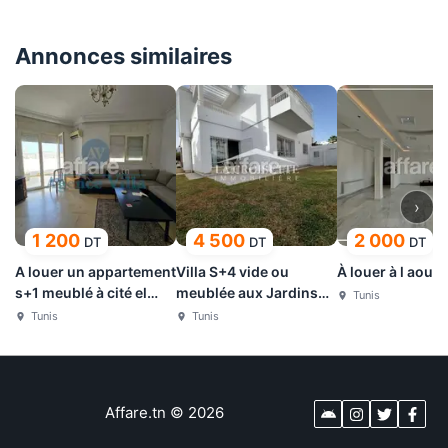
Annonces similaires
›
1 200
4 500
2 000
DT
DT
DT
A louer un appartement
Villa S+4 vide ou
À louer à l aouin
s+1 meublé à cité el
meublée aux Jardins
Tunis
Wahat
de L aouina MVL0127
Tunis
Tunis
Affare.tn
©
2026