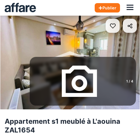
Hom
Publier
1
/
4
Appartement s1 meublé à L'aouina
ZAL1654