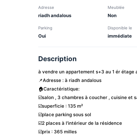
Adresse
Meublée
riadh andalous
Non
Parking
Disponible le
Oui
immédiate
Description
à vendre un appartement s+3 au 1 ér étage
📌Adresse : à riadh andalous
🏠Caractéristique:
☑️salon , 3 chambres à coucher , cuisine et s
☑️superficie : 135 m²
☑️place parking sous sol
☑️2 places à l'intérieur de la résidence
☑️prix : 365 milles