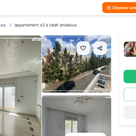
Déposer un
appartement s3 à riadh andalous
ela