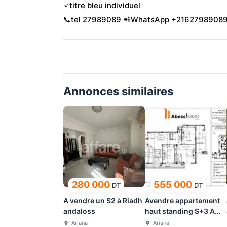
☑️titre bleu individuel
📞tel 27989089 📲WhatsApp +2162798908
Annonces similaires
280 000
555 000
DT
DT
A vendre un S2 à Riadh
Avendre appartement
andaloss
haut standing S+3 A
CITE ELGHAZELA
Ariana
Ariana