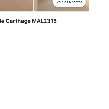
Voir les
5
photos
 de Carthage MAL2318