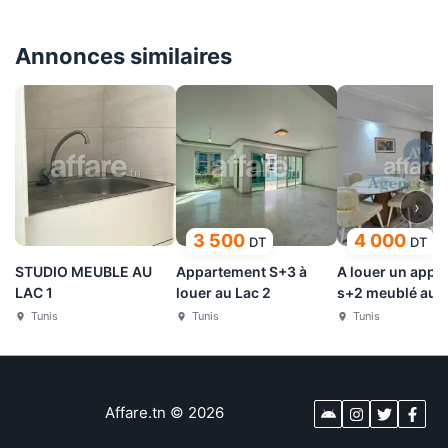
Annonces similaires
›
3 500
4 000
DT
DT
STUDIO MEUBLE AU
Appartement S+3 à
A louer un appa
LAC 1
louer au Lac 2
s+2 meublé au L
Tunis
Tunis
Tunis
Affare.tn
©
2026