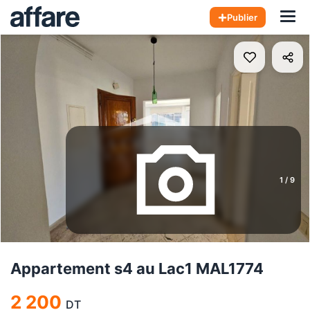
Hom
Publier
1
/
9
Appartement s4 au Lac1 MAL1774
2 200
DT