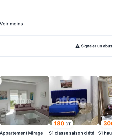
Signaler un abus
›
180
300
DT
DT
Appartement Mirage
S1 classe saison d été
S1 haut standing p