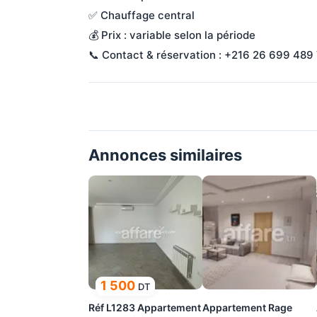
✅ Chauffage central

💰 Prix : variable selon la période

Annonces similaires
1 500
DT
Réf L1283 Appartement
Appartement Rage