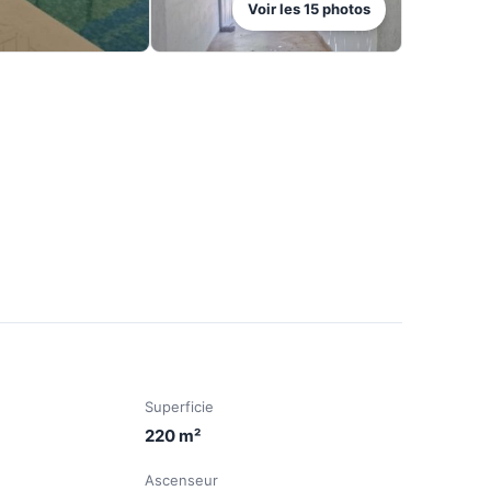
Voir les
15
photos
Superficie
220
m²
Ascenseur