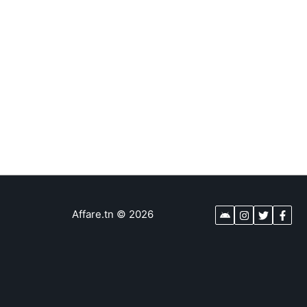
Affare.tn
©
2026