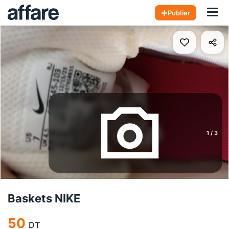
Hom
Publier
1
/
3
Baskets NIKE
50
DT