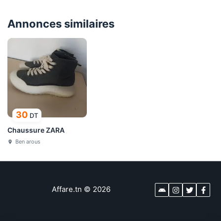
Annonces similaires
30
DT
Chaussure ZARA
Ben arous
Affare.tn
©
2026