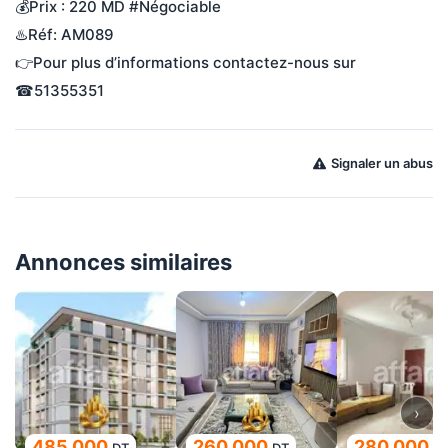
💰Prix : 220 MD #Négociable
♨️Réf: AM089
👉Pour plus d’informations contactez-nous sur 
☎51355351
Signaler un abus
Annonces similaires
›
485 000
260 000
280 000