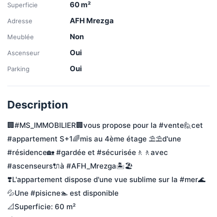
60
m²
Superficie
AFH Mrezga
Adresse
Non
Meublée
Oui
Ascenseur
Oui
Parking
Description
🏢#MS_IMMOBILIER🏢vous propose pour la #vente🙋cet 
#appartement S+1🌈mis au 4ème étage ⛱️⛱️d'une 
#résidence🏡 #gardée et #sécurisée🚶🚶avec 
#ascenseurs🔌à #AFH_Mrezga🏝🏖 
❣️L'appartement dispose d'une vue sublime sur la #mer🌊
💦Une #pisicne🏊 est disponible 
📐Superficie: 60 m²