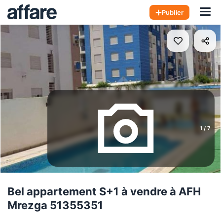
Hom
Publier
1
/
7
Bel appartement S+1 à vendre à AFH
Mrezga 51355351