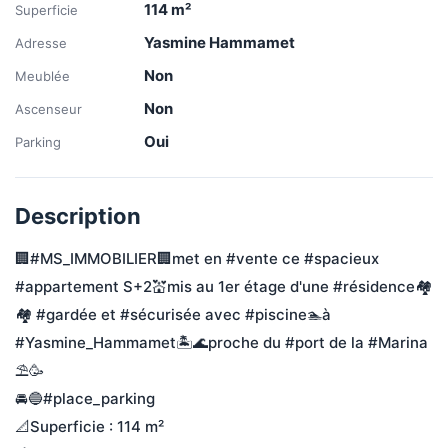
114
m²
Superficie
Yasmine Hammamet
Adresse
Non
Meublée
Non
Ascenseur
Oui
Parking
Description
🏢#MS_IMMOBILIER🏢met en #vente ce #spacieux 
#appartement S+2💒mis au 1er étage d'une #résidence🏘
🏘 #gardée et #sécurisée avec #piscine🏊à 
#Yasmine_Hammamet🏝🌊proche du #port de la #Marina 
⛱️🥳
🚘🔵#place_parking 
📐Superficie : 114 m²