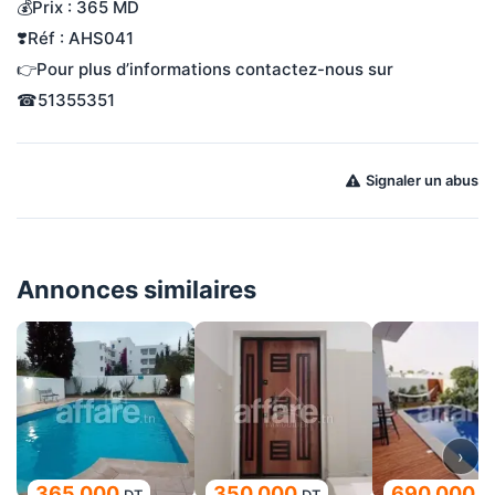
💰Prix : 365 MD
❣️Réf : AHS041
👉Pour plus d’informations contactez-nous sur 
☎51355351
Signaler un abus
Annonces similaires
›
365 000
350 000
690 000