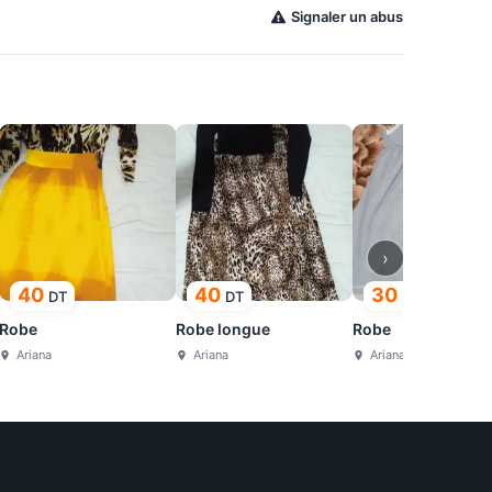
Signaler un abus
›
40
40
30
DT
DT
DT
Robe
Robe longue
Robe
Ariana
Ariana
Ariana