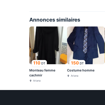
Annonces similaires
110
150
DT
DT
Monteau femme
Costume homme
cachmir
Ariana
Ariana