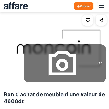
Hom
Publier
1
/
1
Bon d achat de meuble d une valeur de
4600dt