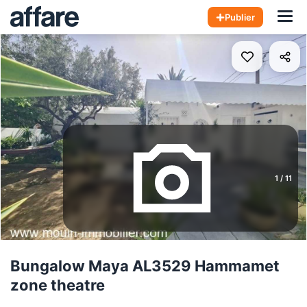
Hom
Publier
1
/
11
Bungalow Maya AL3529 Hammamet
zone theatre