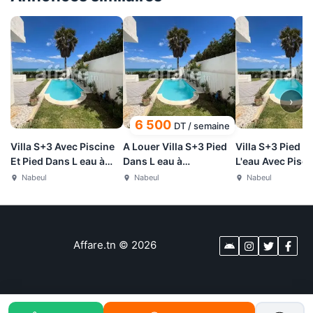
›
6 500
DT
/
semaine
Villa S+3 Avec Piscine
A Louer Villa S+3 Pied
Villa S+3 Pied D
Et Pied Dans L eau à
Dans L eau à
L'eau Avec Pisci
Maamoura
Maamoura Nabeul
Maamoura, Nab
Nabeul
Nabeul
Nabeul
Affare.tn
©
2026