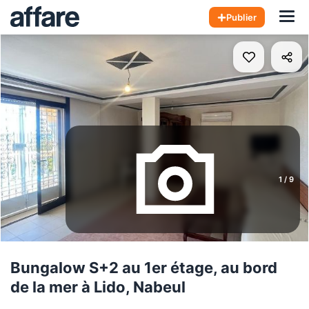
Hom
Publier
1
/
9
Bungalow S+2 au 1er étage, au bord
de la mer à Lido, Nabeul